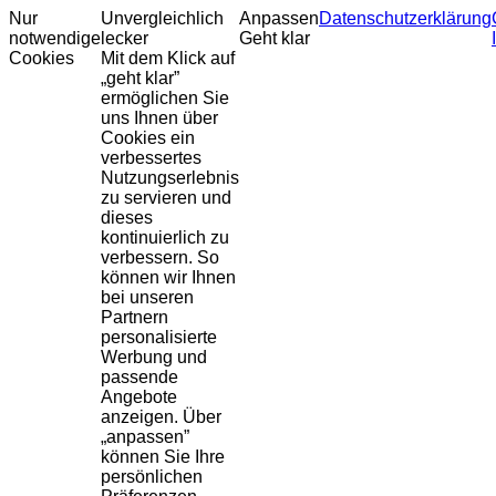
Nur
Unvergleichlich
Anpassen
Datenschutzerklärung
notwendige
lecker
Geht klar
Cookies
Mit dem Klick auf
„geht klar”
ermöglichen Sie
uns Ihnen über
Cookies ein
verbessertes
Nutzungserlebnis
zu servieren und
dieses
kontinuierlich zu
verbessern. So
können wir Ihnen
bei unseren
Partnern
personalisierte
Werbung und
passende
Angebote
anzeigen. Über
„anpassen”
können Sie Ihre
persönlichen