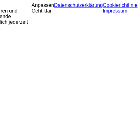
Anpassen
Datenschutzerklärung
Cookierichtlinie
eren und
Geht klar
Impressum
sende
ich jederzeit
.