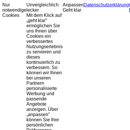
Nur
Unvergleichlich
Anpassen
Datenschutzerklärung
notwendige
lecker
Geht klar
Cookies
Mit dem Klick auf
„geht klar”
ermöglichen Sie
uns Ihnen über
Cookies ein
verbessertes
Nutzungserlebnis
zu servieren und
dieses
kontinuierlich zu
verbessern. So
können wir Ihnen
bei unseren
Partnern
personalisierte
Werbung und
passende
Angebote
anzeigen. Über
„anpassen”
können Sie Ihre
persönlichen