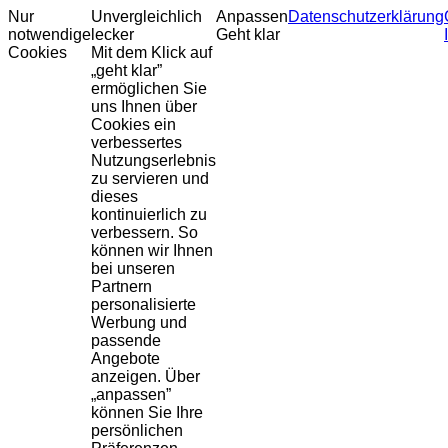
Nur
Unvergleichlich
Anpassen
Datenschutzerklärung
notwendige
lecker
Geht klar
Cookies
Mit dem Klick auf
„geht klar”
ermöglichen Sie
uns Ihnen über
Cookies ein
verbessertes
Nutzungserlebnis
zu servieren und
dieses
kontinuierlich zu
verbessern. So
können wir Ihnen
bei unseren
Partnern
personalisierte
Werbung und
passende
Angebote
anzeigen. Über
„anpassen”
können Sie Ihre
persönlichen