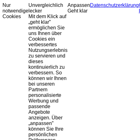
Nur
Unvergleichlich
Anpassen
Datenschutzerklärung
notwendige
lecker
Geht klar
Cookies
Mit dem Klick auf
„geht klar”
ermöglichen Sie
uns Ihnen über
Cookies ein
verbessertes
Nutzungserlebnis
zu servieren und
dieses
kontinuierlich zu
verbessern. So
können wir Ihnen
bei unseren
Partnern
personalisierte
Werbung und
passende
Angebote
anzeigen. Über
„anpassen”
können Sie Ihre
persönlichen