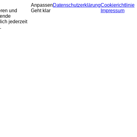
Anpassen
Datenschutzerklärung
Cookierichtlinie
eren und
Geht klar
Impressum
sende
ich jederzeit
.