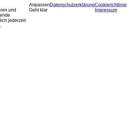
Anpassen
Datenschutzerklärung
Cookierichtlinie
eren und
Geht klar
Impressum
sende
ich jederzeit
.