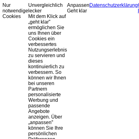
Nur
Unvergleichlich
Anpassen
Datenschutzerklärung
notwendige
lecker
Geht klar
Cookies
Mit dem Klick auf
„geht klar”
ermöglichen Sie
uns Ihnen über
Cookies ein
verbessertes
Nutzungserlebnis
zu servieren und
dieses
kontinuierlich zu
verbessern. So
können wir Ihnen
bei unseren
Partnern
personalisierte
Werbung und
passende
Angebote
anzeigen. Über
„anpassen”
können Sie Ihre
persönlichen