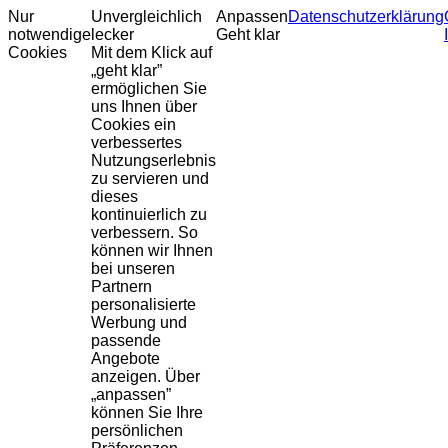
Nur
Unvergleichlich
Anpassen
Datenschutzerklärung
notwendige
lecker
Geht klar
Cookies
Mit dem Klick auf
„geht klar”
ermöglichen Sie
uns Ihnen über
Cookies ein
verbessertes
Nutzungserlebnis
zu servieren und
dieses
kontinuierlich zu
verbessern. So
können wir Ihnen
bei unseren
Partnern
personalisierte
Werbung und
passende
Angebote
anzeigen. Über
„anpassen”
können Sie Ihre
persönlichen