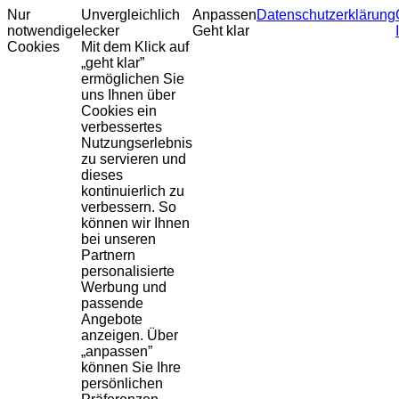
Nur
Unvergleichlich
Anpassen
Datenschutzerklärung
notwendige
lecker
Geht klar
Cookies
Mit dem Klick auf
„geht klar”
ermöglichen Sie
uns Ihnen über
Cookies ein
verbessertes
Nutzungserlebnis
zu servieren und
dieses
kontinuierlich zu
verbessern. So
können wir Ihnen
bei unseren
Partnern
personalisierte
Werbung und
passende
Angebote
anzeigen. Über
„anpassen”
können Sie Ihre
persönlichen