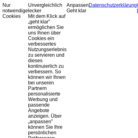
Nur
Unvergleichlich
Anpassen
Datenschutzerklärung
notwendige
lecker
Geht klar
Cookies
Mit dem Klick auf
„geht klar”
ermöglichen Sie
uns Ihnen über
Cookies ein
verbessertes
Nutzungserlebnis
zu servieren und
dieses
kontinuierlich zu
verbessern. So
können wir Ihnen
bei unseren
Partnern
personalisierte
Werbung und
passende
Angebote
anzeigen. Über
„anpassen”
können Sie Ihre
persönlichen