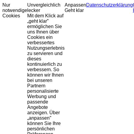
Nur
Unvergleichlich
Anpassen
Datenschutzerklärung
notwendige
lecker
Geht klar
Cookies
Mit dem Klick auf
„geht klar”
ermöglichen Sie
uns Ihnen über
Cookies ein
verbessertes
Nutzungserlebnis
zu servieren und
dieses
kontinuierlich zu
verbessern. So
können wir Ihnen
bei unseren
Partnern
personalisierte
Werbung und
passende
Angebote
anzeigen. Über
„anpassen”
können Sie Ihre
persönlichen