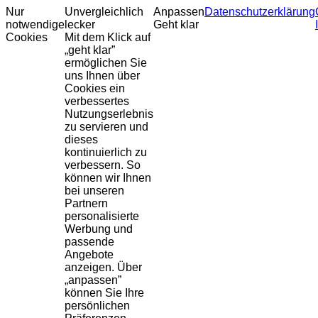
Nur
Unvergleichlich
Anpassen
Datenschutzerklärung
notwendige
lecker
Geht klar
Cookies
Mit dem Klick auf
„geht klar”
ermöglichen Sie
uns Ihnen über
Cookies ein
verbessertes
Nutzungserlebnis
zu servieren und
dieses
kontinuierlich zu
verbessern. So
können wir Ihnen
bei unseren
Partnern
personalisierte
Werbung und
passende
Angebote
anzeigen. Über
„anpassen”
können Sie Ihre
persönlichen