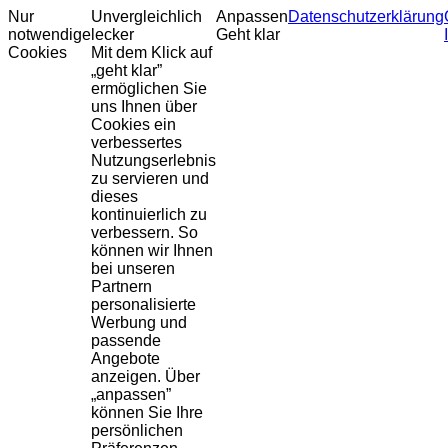
Nur
Unvergleichlich
Anpassen
Datenschutzerklärung
notwendige
lecker
Geht klar
Cookies
Mit dem Klick auf
„geht klar”
ermöglichen Sie
uns Ihnen über
Cookies ein
verbessertes
Nutzungserlebnis
zu servieren und
dieses
kontinuierlich zu
verbessern. So
können wir Ihnen
bei unseren
Partnern
personalisierte
Werbung und
passende
Angebote
anzeigen. Über
„anpassen”
können Sie Ihre
persönlichen