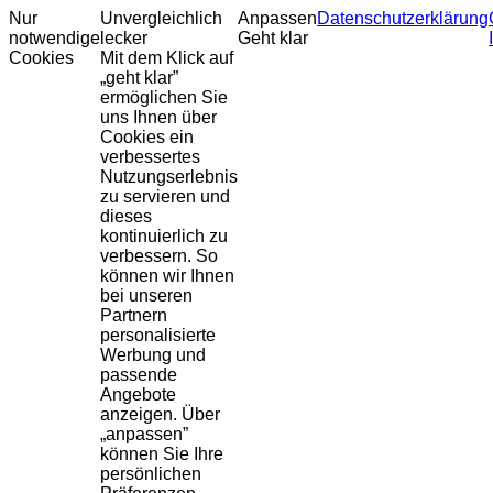
Nur
Unvergleichlich
Anpassen
Datenschutzerklärung
notwendige
lecker
Geht klar
Cookies
Mit dem Klick auf
„geht klar”
ermöglichen Sie
uns Ihnen über
Cookies ein
verbessertes
Nutzungserlebnis
zu servieren und
dieses
kontinuierlich zu
verbessern. So
können wir Ihnen
bei unseren
Partnern
personalisierte
Werbung und
passende
Angebote
anzeigen. Über
„anpassen”
können Sie Ihre
persönlichen