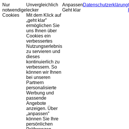
Nur
Unvergleichlich
Anpassen
Datenschutzerklärung
notwendige
lecker
Geht klar
Cookies
Mit dem Klick auf
„geht klar”
ermöglichen Sie
uns Ihnen über
Cookies ein
verbessertes
Nutzungserlebnis
zu servieren und
dieses
kontinuierlich zu
verbessern. So
können wir Ihnen
bei unseren
Partnern
personalisierte
Werbung und
passende
Angebote
anzeigen. Über
„anpassen”
können Sie Ihre
persönlichen