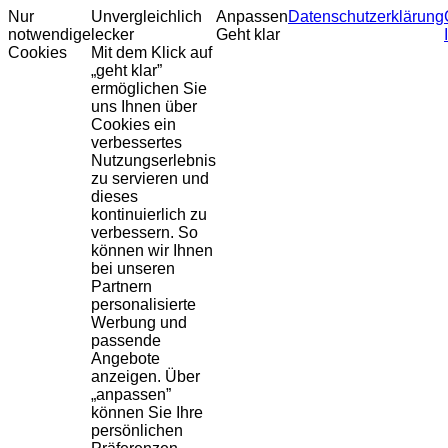
Nur
Unvergleichlich
Anpassen
Datenschutzerklärung
notwendige
lecker
Geht klar
Cookies
Mit dem Klick auf
„geht klar”
ermöglichen Sie
uns Ihnen über
Cookies ein
verbessertes
Nutzungserlebnis
zu servieren und
dieses
kontinuierlich zu
verbessern. So
können wir Ihnen
bei unseren
Partnern
personalisierte
Werbung und
passende
Angebote
anzeigen. Über
„anpassen”
können Sie Ihre
persönlichen