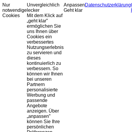
Nur
Unvergleichlich
Anpassen
Datenschutzerklärung
notwendige
lecker
Geht klar
Cookies
Mit dem Klick auf
„geht klar”
ermöglichen Sie
uns Ihnen über
Cookies ein
verbessertes
Nutzungserlebnis
zu servieren und
dieses
kontinuierlich zu
verbessern. So
können wir Ihnen
bei unseren
Partnern
personalisierte
Werbung und
passende
Angebote
anzeigen. Über
„anpassen”
können Sie Ihre
persönlichen