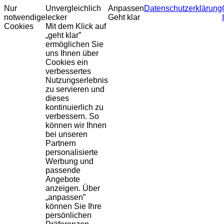
Nur
Unvergleichlich
Anpassen
Datenschutzerklärung
notwendige
lecker
Geht klar
Cookies
Mit dem Klick auf
„geht klar”
ermöglichen Sie
uns Ihnen über
Cookies ein
verbessertes
Nutzungserlebnis
zu servieren und
dieses
kontinuierlich zu
verbessern. So
können wir Ihnen
bei unseren
Partnern
personalisierte
Werbung und
passende
Angebote
anzeigen. Über
„anpassen”
können Sie Ihre
persönlichen