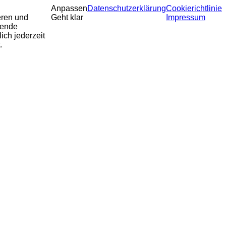
Anpassen
Datenschutzerklärung
Cookierichtlinie
eren und
Geht klar
Impressum
sende
ich jederzeit
.