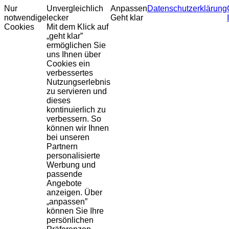
Nur
Unvergleichlich
Anpassen
Datenschutzerklärung
notwendige
lecker
Geht klar
Cookies
Mit dem Klick auf
„geht klar”
ermöglichen Sie
uns Ihnen über
Cookies ein
verbessertes
Nutzungserlebnis
zu servieren und
dieses
kontinuierlich zu
verbessern. So
können wir Ihnen
bei unseren
Partnern
personalisierte
Werbung und
passende
Angebote
anzeigen. Über
„anpassen”
können Sie Ihre
persönlichen