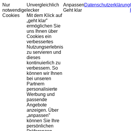
Nur
Unvergleichlich
Anpassen
Datenschutzerklärung
notwendige
lecker
Geht klar
Cookies
Mit dem Klick auf
„geht klar”
ermöglichen Sie
uns Ihnen über
Cookies ein
verbessertes
Nutzungserlebnis
zu servieren und
dieses
kontinuierlich zu
verbessern. So
können wir Ihnen
bei unseren
Partnern
personalisierte
Werbung und
passende
Angebote
anzeigen. Über
„anpassen”
können Sie Ihre
persönlichen