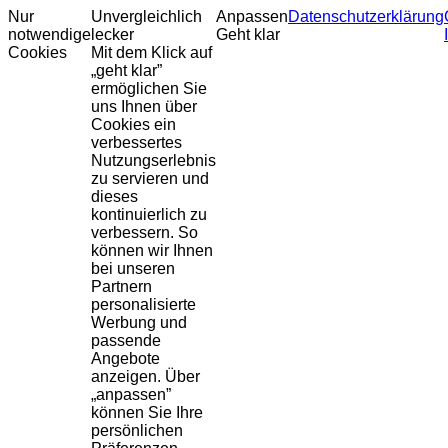
Nur
Unvergleichlich
Anpassen
Datenschutzerklärung
notwendige
lecker
Geht klar
Cookies
Mit dem Klick auf
„geht klar”
ermöglichen Sie
uns Ihnen über
Cookies ein
verbessertes
Nutzungserlebnis
zu servieren und
dieses
kontinuierlich zu
verbessern. So
können wir Ihnen
bei unseren
Partnern
personalisierte
Werbung und
passende
Angebote
anzeigen. Über
„anpassen”
können Sie Ihre
persönlichen