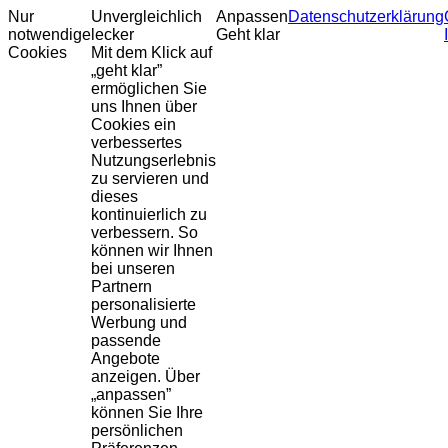
Nur
Unvergleichlich
Anpassen
Datenschutzerklärung
notwendige
lecker
Geht klar
Cookies
Mit dem Klick auf
„geht klar”
ermöglichen Sie
uns Ihnen über
Cookies ein
verbessertes
Nutzungserlebnis
zu servieren und
dieses
kontinuierlich zu
verbessern. So
können wir Ihnen
bei unseren
Partnern
personalisierte
Werbung und
passende
Angebote
anzeigen. Über
„anpassen”
können Sie Ihre
persönlichen