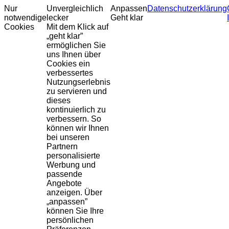
Nur
Unvergleichlich
Anpassen
Datenschutzerklärung
notwendige
lecker
Geht klar
Cookies
Mit dem Klick auf
„geht klar”
ermöglichen Sie
uns Ihnen über
Cookies ein
verbessertes
Nutzungserlebnis
zu servieren und
dieses
kontinuierlich zu
verbessern. So
können wir Ihnen
bei unseren
Partnern
personalisierte
Werbung und
passende
Angebote
anzeigen. Über
„anpassen”
können Sie Ihre
persönlichen