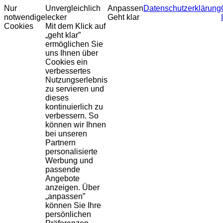
Nur
Unvergleichlich
Anpassen
Datenschutzerklärung
notwendige
lecker
Geht klar
Cookies
Mit dem Klick auf
„geht klar”
ermöglichen Sie
uns Ihnen über
Cookies ein
verbessertes
Nutzungserlebnis
zu servieren und
dieses
kontinuierlich zu
verbessern. So
können wir Ihnen
bei unseren
Partnern
personalisierte
Werbung und
passende
Angebote
anzeigen. Über
„anpassen”
können Sie Ihre
persönlichen