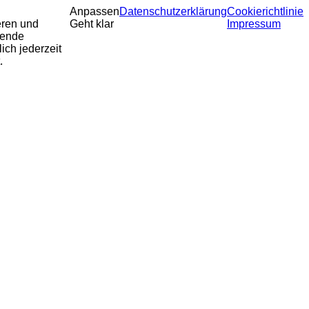
Anpassen
Datenschutzerklärung
Cookierichtlinie
eren und
Geht klar
Impressum
sende
ich jederzeit
.