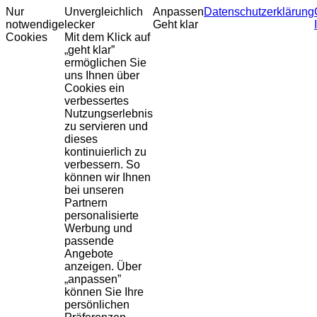
Nur
Unvergleichlich
Anpassen
Datenschutzerklärung
notwendige
lecker
Geht klar
Cookies
Mit dem Klick auf
„geht klar”
ermöglichen Sie
uns Ihnen über
Cookies ein
verbessertes
Nutzungserlebnis
zu servieren und
dieses
kontinuierlich zu
verbessern. So
können wir Ihnen
bei unseren
Partnern
personalisierte
Werbung und
passende
Angebote
anzeigen. Über
„anpassen”
können Sie Ihre
persönlichen