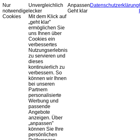
Nur
Unvergleichlich
Anpassen
Datenschutzerklärung
notwendige
lecker
Geht klar
Cookies
Mit dem Klick auf
„geht klar”
ermöglichen Sie
uns Ihnen über
Cookies ein
verbessertes
Nutzungserlebnis
zu servieren und
dieses
kontinuierlich zu
verbessern. So
können wir Ihnen
bei unseren
Partnern
personalisierte
Werbung und
passende
Angebote
anzeigen. Über
„anpassen”
können Sie Ihre
persönlichen