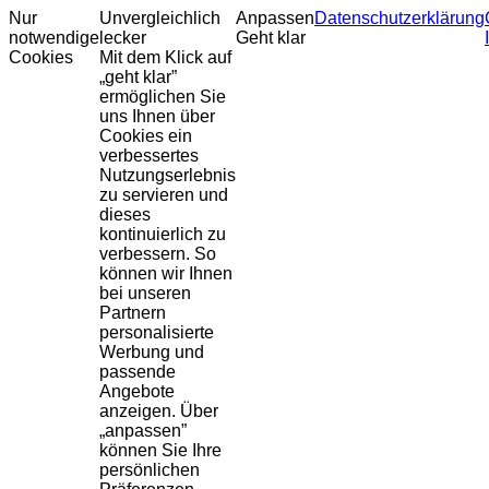
Nur
Unvergleichlich
Anpassen
Datenschutzerklärung
notwendige
lecker
Geht klar
Cookies
Mit dem Klick auf
„geht klar”
ermöglichen Sie
uns Ihnen über
Cookies ein
verbessertes
Nutzungserlebnis
zu servieren und
dieses
kontinuierlich zu
verbessern. So
können wir Ihnen
bei unseren
Partnern
personalisierte
Werbung und
passende
Angebote
anzeigen. Über
„anpassen”
können Sie Ihre
persönlichen