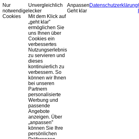
Nur
Unvergleichlich
Anpassen
Datenschutzerklärung
notwendige
lecker
Geht klar
Cookies
Mit dem Klick auf
„geht klar”
ermöglichen Sie
uns Ihnen über
Cookies ein
verbessertes
Nutzungserlebnis
zu servieren und
dieses
kontinuierlich zu
verbessern. So
können wir Ihnen
bei unseren
Partnern
personalisierte
Werbung und
passende
Angebote
anzeigen. Über
„anpassen”
können Sie Ihre
persönlichen