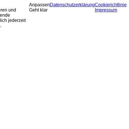
Anpassen
Datenschutzerklärung
Cookierichtlinie
eren und
Geht klar
Impressum
sende
ich jederzeit
.