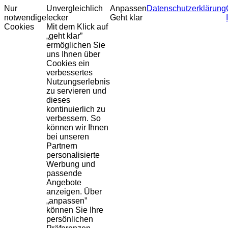
Nur
Unvergleichlich
Anpassen
Datenschutzerklärung
notwendige
lecker
Geht klar
Cookies
Mit dem Klick auf
„geht klar”
ermöglichen Sie
uns Ihnen über
Cookies ein
verbessertes
Nutzungserlebnis
zu servieren und
dieses
kontinuierlich zu
verbessern. So
können wir Ihnen
bei unseren
Partnern
personalisierte
Werbung und
passende
Angebote
anzeigen. Über
„anpassen”
können Sie Ihre
persönlichen