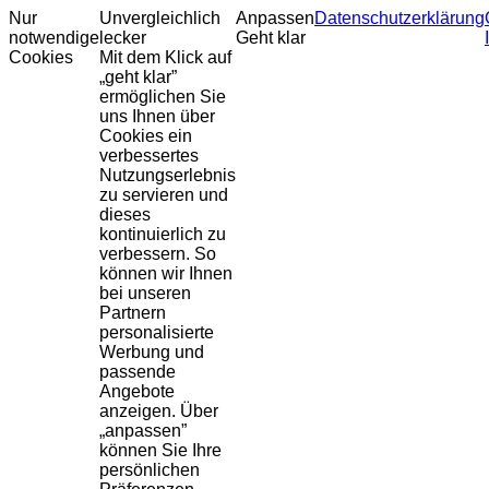
Nur
Unvergleichlich
Anpassen
Datenschutzerklärung
notwendige
lecker
Geht klar
Cookies
Mit dem Klick auf
„geht klar”
ermöglichen Sie
uns Ihnen über
Cookies ein
verbessertes
Nutzungserlebnis
zu servieren und
dieses
kontinuierlich zu
verbessern. So
können wir Ihnen
bei unseren
Partnern
personalisierte
Werbung und
passende
Angebote
anzeigen. Über
„anpassen”
können Sie Ihre
persönlichen