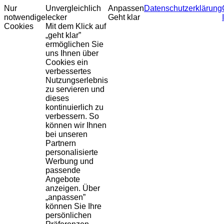
Nur
Unvergleichlich
Anpassen
Datenschutzerklärung
notwendige
lecker
Geht klar
Cookies
Mit dem Klick auf
„geht klar”
ermöglichen Sie
uns Ihnen über
Cookies ein
verbessertes
Nutzungserlebnis
zu servieren und
dieses
kontinuierlich zu
verbessern. So
können wir Ihnen
bei unseren
Partnern
personalisierte
Werbung und
passende
Angebote
anzeigen. Über
„anpassen”
können Sie Ihre
persönlichen