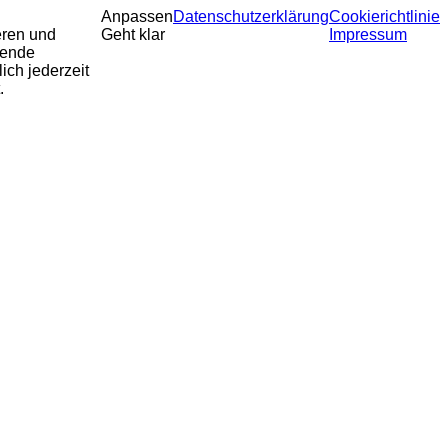
Anpassen
Datenschutzerklärung
Cookierichtlinie
eren und
Geht klar
Impressum
sende
ich jederzeit
.