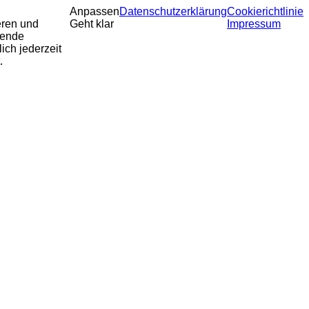
Anpassen
Datenschutzerklärung
Cookierichtlinie
eren und
Geht klar
Impressum
sende
ich jederzeit
.