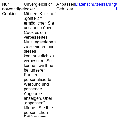
Nur
Unvergleichlich
Anpassen
Datenschutzerklärung
notwendige
lecker
Geht klar
Cookies
Mit dem Klick auf
„geht klar”
ermöglichen Sie
uns Ihnen über
Cookies ein
verbessertes
Nutzungserlebnis
zu servieren und
dieses
kontinuierlich zu
verbessern. So
können wir Ihnen
bei unseren
Partnern
personalisierte
Werbung und
passende
Angebote
anzeigen. Über
„anpassen”
können Sie Ihre
persönlichen