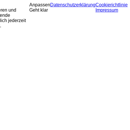
Anpassen
Datenschutzerklärung
Cookierichtlinie
eren und
Geht klar
Impressum
sende
ich jederzeit
.