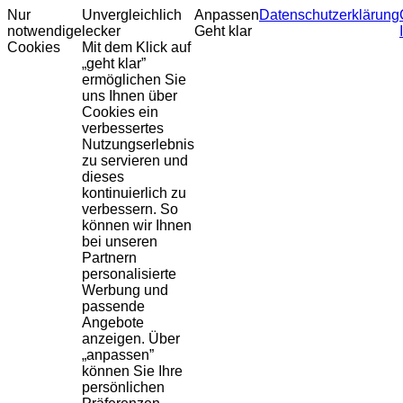
Nur
Unvergleichlich
Anpassen
Datenschutzerklärung
notwendige
lecker
Geht klar
Cookies
Mit dem Klick auf
„geht klar”
ermöglichen Sie
uns Ihnen über
Cookies ein
verbessertes
Nutzungserlebnis
zu servieren und
dieses
kontinuierlich zu
verbessern. So
können wir Ihnen
bei unseren
Partnern
personalisierte
Werbung und
passende
Angebote
anzeigen. Über
„anpassen”
können Sie Ihre
persönlichen