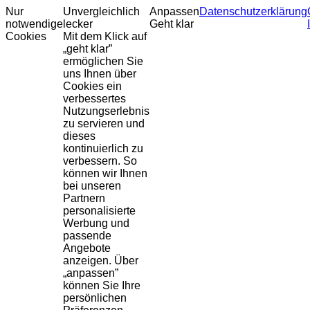
Nur
Unvergleichlich
Anpassen
Datenschutzerklärung
notwendige
lecker
Geht klar
Cookies
Mit dem Klick auf
„geht klar”
ermöglichen Sie
uns Ihnen über
Cookies ein
verbessertes
Nutzungserlebnis
zu servieren und
dieses
kontinuierlich zu
verbessern. So
können wir Ihnen
bei unseren
Partnern
personalisierte
Werbung und
passende
Angebote
anzeigen. Über
„anpassen”
können Sie Ihre
persönlichen