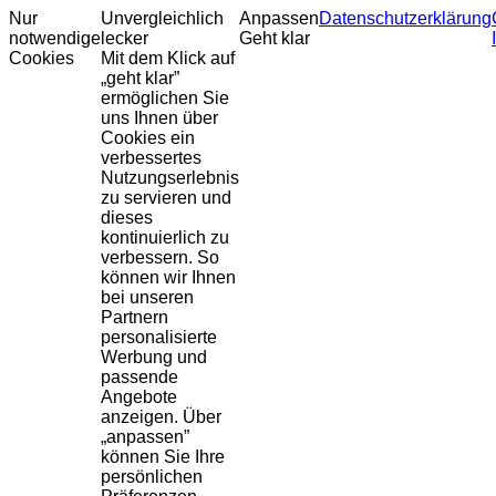
Nur
Unvergleichlich
Anpassen
Datenschutzerklärung
notwendige
lecker
Geht klar
Cookies
Mit dem Klick auf
„geht klar”
ermöglichen Sie
uns Ihnen über
Cookies ein
verbessertes
Nutzungserlebnis
zu servieren und
dieses
kontinuierlich zu
verbessern. So
können wir Ihnen
bei unseren
Partnern
personalisierte
Werbung und
passende
Angebote
anzeigen. Über
„anpassen”
können Sie Ihre
persönlichen