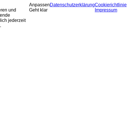
Anpassen
Datenschutzerklärung
Cookierichtlinie
eren und
Geht klar
Impressum
sende
ich jederzeit
.