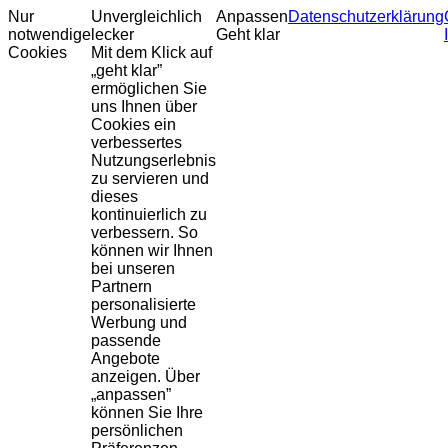
Nur
Unvergleichlich
Anpassen
Datenschutzerklärung
notwendige
lecker
Geht klar
Cookies
Mit dem Klick auf
„geht klar”
ermöglichen Sie
uns Ihnen über
Cookies ein
verbessertes
Nutzungserlebnis
zu servieren und
dieses
kontinuierlich zu
verbessern. So
können wir Ihnen
bei unseren
Partnern
personalisierte
Werbung und
passende
Angebote
anzeigen. Über
„anpassen”
können Sie Ihre
persönlichen