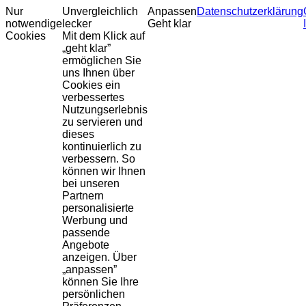
Nur
Unvergleichlich
Anpassen
Datenschutzerklärung
notwendige
lecker
Geht klar
Cookies
Mit dem Klick auf
„geht klar”
ermöglichen Sie
uns Ihnen über
Cookies ein
verbessertes
Nutzungserlebnis
zu servieren und
dieses
kontinuierlich zu
verbessern. So
können wir Ihnen
bei unseren
Partnern
personalisierte
Werbung und
passende
Angebote
anzeigen. Über
„anpassen”
können Sie Ihre
persönlichen