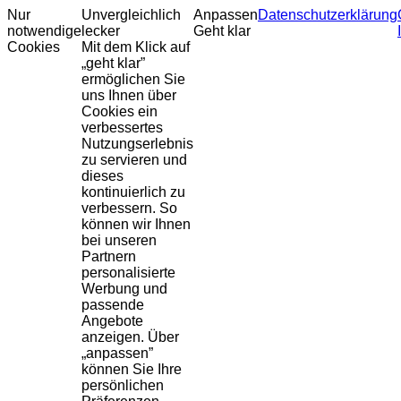
Nur
Unvergleichlich
Anpassen
Datenschutzerklärung
notwendige
lecker
Geht klar
Cookies
Mit dem Klick auf
„geht klar”
ermöglichen Sie
uns Ihnen über
Cookies ein
verbessertes
Nutzungserlebnis
zu servieren und
dieses
kontinuierlich zu
verbessern. So
können wir Ihnen
bei unseren
Partnern
personalisierte
Werbung und
passende
Angebote
anzeigen. Über
„anpassen”
können Sie Ihre
persönlichen