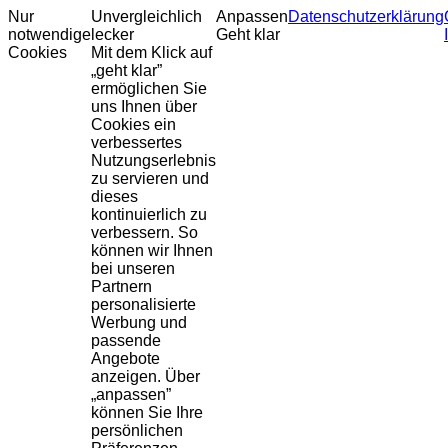
Nur
Unvergleichlich
Anpassen
Datenschutzerklärung
notwendige
lecker
Geht klar
Cookies
Mit dem Klick auf
„geht klar”
ermöglichen Sie
uns Ihnen über
Cookies ein
verbessertes
Nutzungserlebnis
zu servieren und
dieses
kontinuierlich zu
verbessern. So
können wir Ihnen
bei unseren
Partnern
personalisierte
Werbung und
passende
Angebote
anzeigen. Über
„anpassen”
können Sie Ihre
persönlichen