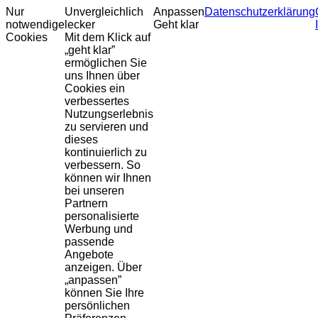
Nur
Unvergleichlich
Anpassen
Datenschutzerklärung
notwendige
lecker
Geht klar
Cookies
Mit dem Klick auf
„geht klar”
ermöglichen Sie
uns Ihnen über
Cookies ein
verbessertes
Nutzungserlebnis
zu servieren und
dieses
kontinuierlich zu
verbessern. So
können wir Ihnen
bei unseren
Partnern
personalisierte
Werbung und
passende
Angebote
anzeigen. Über
„anpassen”
können Sie Ihre
persönlichen