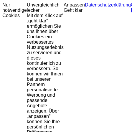
Nur
Unvergleichlich
Anpassen
Datenschutzerklärung
notwendige
lecker
Geht klar
Cookies
Mit dem Klick auf
„geht klar”
ermöglichen Sie
uns Ihnen über
Cookies ein
verbessertes
Nutzungserlebnis
zu servieren und
dieses
kontinuierlich zu
verbessern. So
können wir Ihnen
bei unseren
Partnern
personalisierte
Werbung und
passende
Angebote
anzeigen. Über
„anpassen”
können Sie Ihre
persönlichen