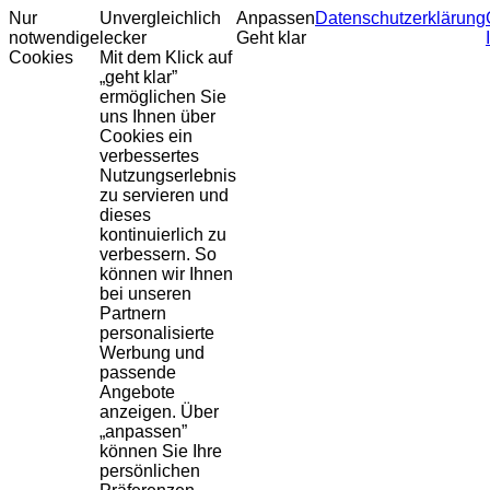
Nur
Unvergleichlich
Anpassen
Datenschutzerklärung
notwendige
lecker
Geht klar
Cookies
Mit dem Klick auf
„geht klar”
ermöglichen Sie
uns Ihnen über
Cookies ein
verbessertes
Nutzungserlebnis
zu servieren und
dieses
kontinuierlich zu
verbessern. So
können wir Ihnen
bei unseren
Partnern
personalisierte
Werbung und
passende
Angebote
anzeigen. Über
„anpassen”
können Sie Ihre
persönlichen